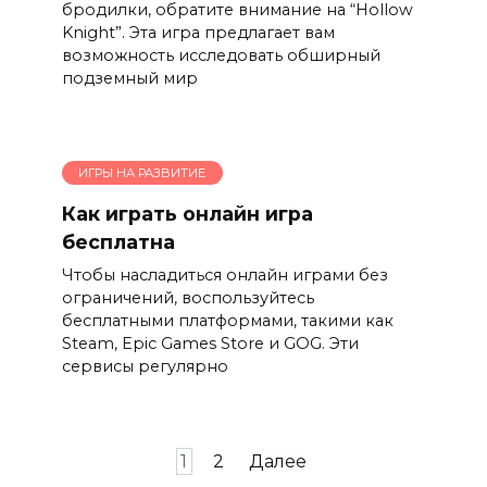
бродилки, обратите внимание на “Hollow
Knight”. Эта игра предлагает вам
возможность исследовать обширный
подземный мир
ИГРЫ НА РАЗВИТИЕ
Как играть онлайн игра
бесплатна
Чтобы насладиться онлайн играми без
ограничений, воспользуйтесь
бесплатными платформами, такими как
Steam, Epic Games Store и GOG. Эти
сервисы регулярно
Пагинация
1
2
Далее
записей