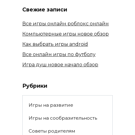
Свежие записи
Все игры онлайн роблокс онлайн
Компьютерные игры новое обзор
Как выбрать игры android
Все онлайн игры по футболу
Игра душ новое начало обзор
Рубрики
Игры на развитие
Игры на сообразительность
Советы родителям