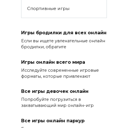
Спортивные игры
Игры бродилки для всех онлайн
Если вы ищете увлекательные онлайн
бродилки, обратите
Игры онлайн всего мира
Исследуйте современные игровые
форматы, которые привлекают
Все игры девочек онлайн
Попробуйте погрузиться в
захватывающий мир онлайн-игр
Все игры онлайн паркур