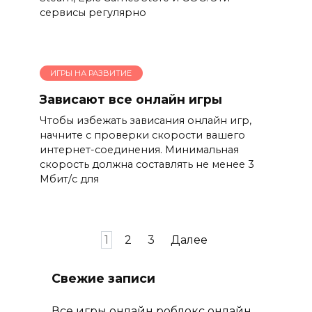
сервисы регулярно
ИГРЫ НА РАЗВИТИЕ
Зависают все онлайн игры
Чтобы избежать зависания онлайн игр,
начните с проверки скорости вашего
интернет-соединения. Минимальная
скорость должна составлять не менее 3
Мбит/с для
Пагинация
1
2
3
Далее
записей
Свежие записи
Все игры онлайн роблокс онлайн