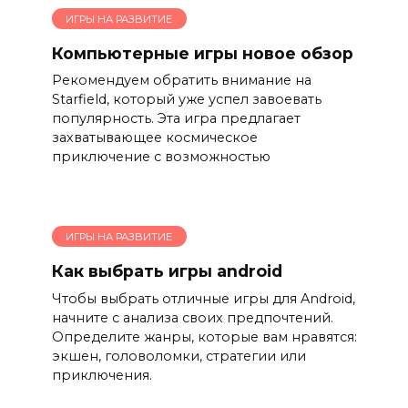
ИГРЫ НА РАЗВИТИЕ
Компьютерные игры новое обзор
Рекомендуем обратить внимание на
Starfield, который уже успел завоевать
популярность. Эта игра предлагает
захватывающее космическое
приключение с возможностью
ИГРЫ НА РАЗВИТИЕ
Как выбрать игры android
Чтобы выбрать отличные игры для Android,
начните с анализа своих предпочтений.
Определите жанры, которые вам нравятся:
экшен, головоломки, стратегии или
приключения.