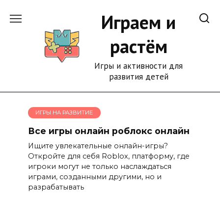
Перейти
Играем и
к
содержанию
растём
Игры и активности для
развития детей
ИГРЫ НА РАЗВИТИЕ
Все игры онлайн роблокс онлайн
Ищите увлекательные онлайн-игры?
Откройте для себя Roblox, платформу, где
игроки могут не только наслаждаться
играми, созданными другими, но и
разрабатывать