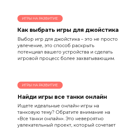
ИГРЫ НА РАЗВИТИЕ
Как выбрать игры для джойстика
Выбор игр для джойстика – это не просто
увлечение, это способ раскрыть
потенциал вашего устройства и сделать
игровой процесс более захватывающим.
ИГРЫ НА РАЗВИТИЕ
Найди игры все танки онлайн
Ищете идеальные онлайн-игры на
танковую тему? Обратите внимание на
«Все танки онлайн». Это невероятно
увлекательный проект, который сочетает