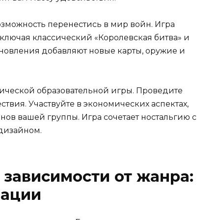
озможность перенестись в мир войн. Игра
ключая классический «Королевская битва» и
новления добавляют новые карты, оружие и
сической образовательной игры. Проведите
твия. Участвуйте в экономических аспектах,
нов вашей группы. Игра сочетает ностальгию с
дизайном.
 зависимости от жанра:
дации