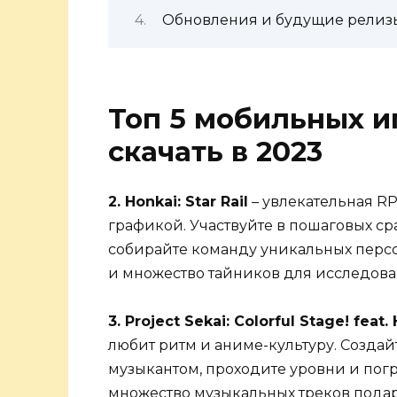
Обновления и будущие релизы:
Топ 5 мобильных иг
скачать в 2023
2. Honkai: Star Rail
– увлекательная R
графикой. Участвуйте в пошаговых ср
собирайте команду уникальных персо
и множество тайников для исследова
3. Project Sekai: Colorful Stage! feat
любит ритм и аниме-культуру. Созда
музыкантом, проходите уровни и пог
множество музыкальных треков подар