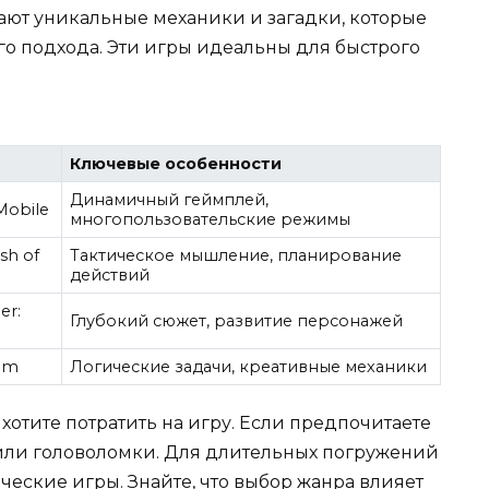
ают уникальные механики и загадки, которые
го подхода. Эти игры идеальны для быстрого
Ключевые особенности
Динамичный геймплей,
Mobile
многопользовательские режимы
sh of
Тактическое мышление, планирование
действий
er:
Глубокий сюжет, развитие персонажей
om
Логические задачи, креативные механики
хотите потратить на игру. Если предпочитаете
или головоломки. Для длительных погружений
ческие игры. Знайте, что выбор жанра влияет