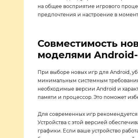
на общее восприятие игрового проце
предпочтения и настроение в момент
Совместимость нов
моделями Android-
При выборе новых игр для Android, уб
минимальным системным требования
необходимые версии Android и харак
памяти и процессор. Это поможет изб
Для современных игр рекомендуется 
Устройства с этой версией обеспечи
графики. Если ваше устройство работае