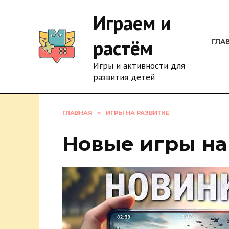
Перейти
Играем и
к
содержанию
растём
ГЛА
Игры и активности для
развития детей
ГЛАВНАЯ
»
ИГРЫ НА РАЗВИТИЕ
Новые игры на