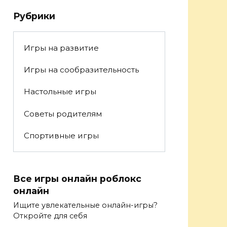
Рубрики
Игры на развитие
Игры на сообразительность
Настольные игры
Советы родителям
Спортивные игры
Все игры онлайн роблокс
онлайн
Ищите увлекательные онлайн-игры?
Откройте для себя