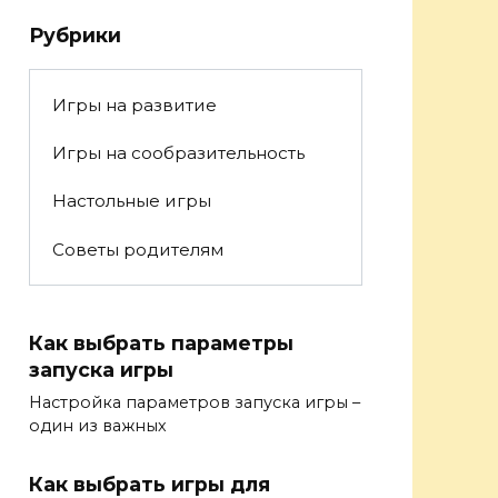
Рубрики
Игры на развитие
Игры на сообразительность
Настольные игры
Советы родителям
Как выбрать параметры
запуска игры
Настройка параметров запуска игры –
один из важных
Как выбрать игры для