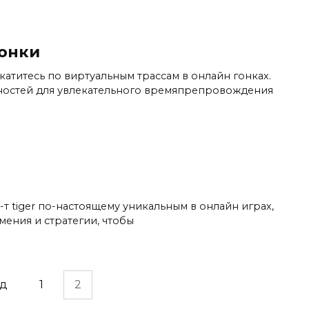
гонки
титесь по виртуальным трассам в онлайн гонках.
ностей для увлекательного времяпрепровождения
-т tiger по-настоящему уникальным в онлайн играх,
мения и стратегии, чтобы
ад
1
2