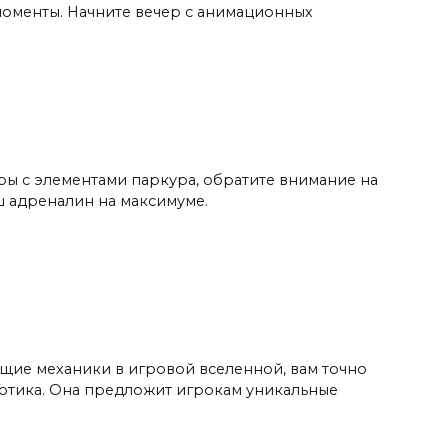
моменты. Начните вечер с анимационных
ры с элементами паркура, обратите внимание на
 адреналин на максимуме.
щие механики в игровой вселенной, вам точно
Готика. Она предложит игрокам уникальные